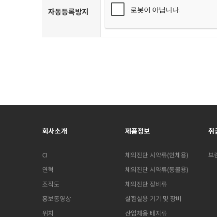
자동등록방지
회사소개
제품정보
취
CI
체외진단 시약류(인체용)
브
연혁
체외진단 시약류(동물용)
조직도
체외진단 장비류
홍보동영상
실험실용 기기 및 장비
위치
산업체용 배지류