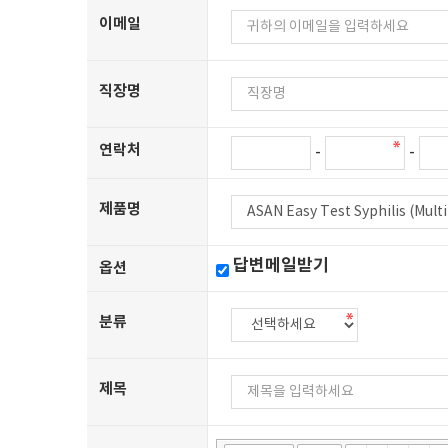
이메일
직장명
연락처
-
-
제품명
답변메일받기
옵션
분류
제목