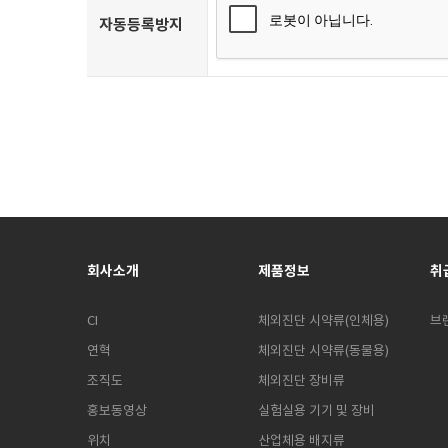
자동등록방지
회사소개
제품정보
취
CI
체외진단 시약류(인체용)
브
연혁
체외진단 시약류(동물용)
조직도
체외진단 장비류
홍보동영상
실험실용 기기 및 장비
위치
산업체용 배지류