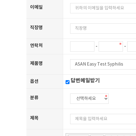
이메일
직장명
연락처
-
-
제품명
답변메일받기
옵션
분류
제목