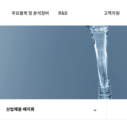
주요품목 및 분석장비
R&D
고객지원
산업체용 배지류