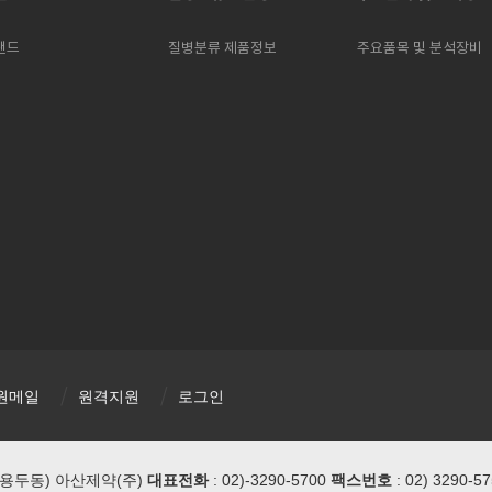
랜드
질병분류 제품정보
주요품목 및 분석장비
원메일
원격지원
로그인
(용두동) 아산제약(주)
대표전화
: 02)-3290-5700
팩스번호
: 02) 3290-5