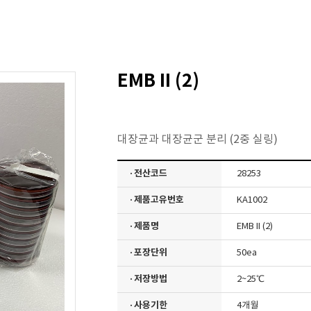
EMB II (2)
대장균과 대장균군 분리 (2중 실링)
· 전산코드
28253
· 제품고유번호
KA1002
· 제품명
EMB II (2)
· 포장단위
50ea
· 저장방법
2~25℃
· 사용기한
4개월