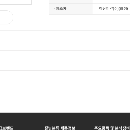
· 제조자
아산제약(주)(화성)
급브랜드
질병분류 제품정보
주요품목 및 분석장비