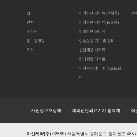
CI
체외진단 시약류(인체용)
브
연혁
체외진단 시약류(동물용)
조직도
체외진단 장비류
홍보동영상
실험실용 기기 및 장비
위치
산업체용 배지류
판매원료 리스트
뇌파측정장비 및 소프트웨
어
개인정보호정책
체외진단의료기기 법체계
직
아산제약(주)
02589) 서울특별시 동대문구 청계천로 485 