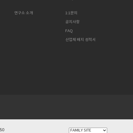
연구소 소개
1:1문의
공지사항
FAQ
산업체 배지 성적서
750