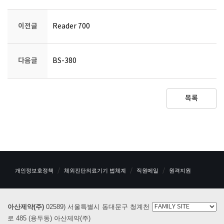
이전글
Reader 700
다음글
BS-380
목록
개인정보호정책
체외진단의료기기 법체계
직원메일
원격지원
아산제약(주)
02589) 서울특별시 동대문구 청계천
로 485 (용두동) 아산제약(주)