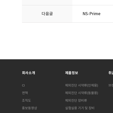
다음글
NS-Prime
회사소개
제품정보
취
CI
체외진단 시약류(인체용)
브
연혁
체외진단 시약류(동물용)
조직도
체외진단 장비류
홍보동영상
실험실용 기기 및 장비