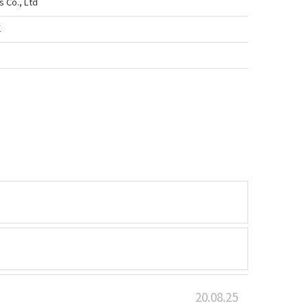
s Co., Ltd
호
20.08.25