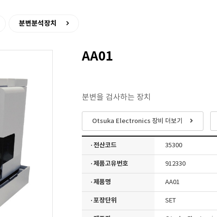
>
분변분석장치
AA01
분변을 검사하는 장치
Otsuka Electronics 장비 더보기
· 전산코드
35300
· 제품고유번호
912330
· 제품명
AA01
· 포장단위
SET