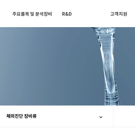
주요품목 및 분석장비
R&D
고객지원
체외진단 장비류