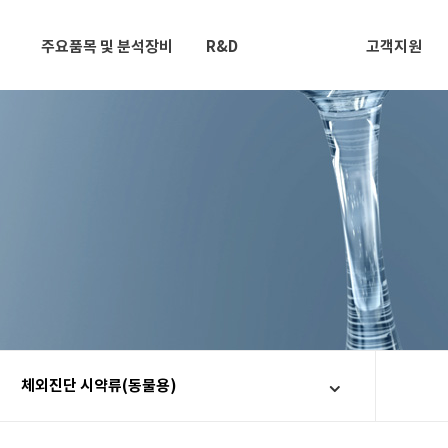
주요품목 및 분석장비
R&D
고객지원
체외진단 시약류(동물용)