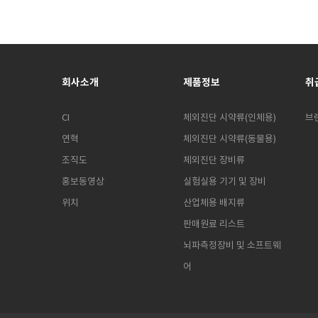
회사소개
제품정보
취
CI
체외진단 시약류(인체용)
브
연혁
체외진단 시약류(동물용)
조직도
체외진단 장비류
홍보동영상
실험실용 기기 및 장비
위치
산업체용 배지류
판매원료 리스트
뇌파측정장비 및 소프트웨
어