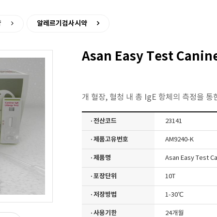
>
알레르기검사시약
약
Asan Easy Test Canine
개 혈장, 혈청 내 총 IgE 항체의 측정을 
· 전산코드
23141
· 제품고유번호
AM9240-K
· 제품명
Asan Easy Test Ca
· 포장단위
10T
· 저장방법
1-30℃
· 사용기한
24개월