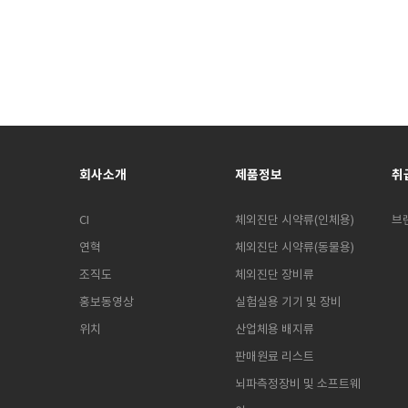
회사소개
제품정보
취
CI
체외진단 시약류(인체용)
브
연혁
체외진단 시약류(동물용)
조직도
체외진단 장비류
홍보동영상
실험실용 기기 및 장비
위치
산업체용 배지류
판매원료 리스트
뇌파측정장비 및 소프트웨