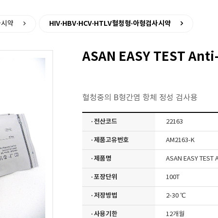
>
HIV·HBV·HCV·HTLV혈청형·아형검사시약
사시약
ASAN EASY TEST Anti-
혈청중의 B형간염 항체 정성 검사용
· 전산코드
22163
· 제품고유번호
AM2163-K
· 제품명
ASAN EASY TEST An
· 포장단위
100T
· 저장방법
2-30 ℃
· 사용기한
12개월