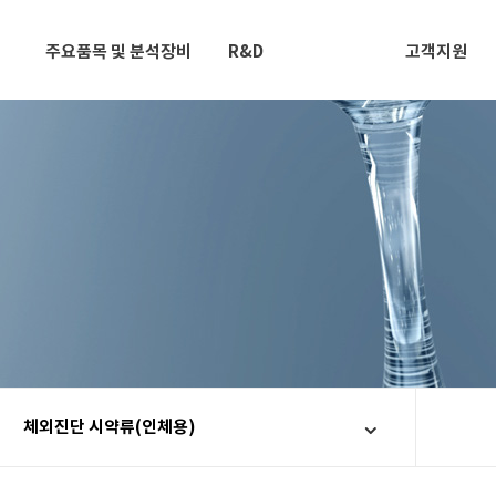
주요품목 및 분석장비
R&D
고객지원
체외진단 시약류(인체용)