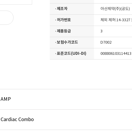
· 제조자
아산제약(주)(공도)
· 허가번호
체외 제허 14-3327
· 제품등급
3
· 보험수가코드
D7002
· 표준코드(UDI-DI)
008806103114413
t AMP
 Cardiac Combo