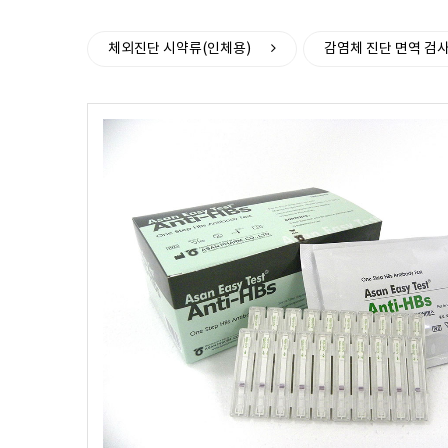
>
체외진단 시약류(인체용)
감염체 진단 면역 검