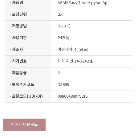
· 제품명
ASAN Easy Test H.pylori Ag
· 포장단위
25T
· 저장방법
2-30 ℃
· 사용기한
24개월
· 제조자
아산제약(주)(공도)
· 허가번호
체외 제인 14-3242 호
· 제품등급
2
· 보험수가코드
D5899
· 표준코드(UDI-DI)
08806488079215
인서트 다운로드