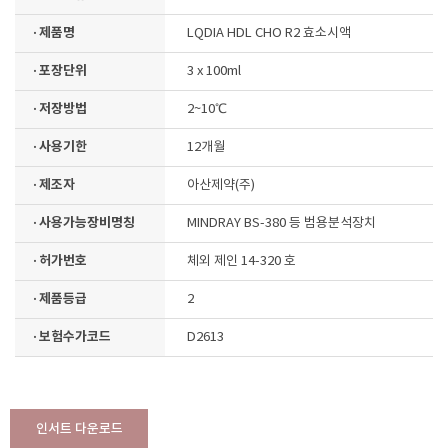
· 제품명
LQDIA HDL CHO R2 효소시액
· 포장단위
3 x 100ml
· 저장방법
2~10℃
· 사용기한
12개월
· 제조자
아산제약(주)
· 사용가능장비명칭
MINDRAY BS-380 등 범용분석장치
· 허가번호
체외 제인 14-320 호
· 제품등급
2
· 보험수가코드
D2613
인서트 다운로드