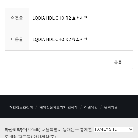
이전글
LQDIA HDL CHO R2 효소시액
다음글
LQDIA HDL CHO R2 효소시액
목록
개인정보호정책
체외진단의료기기 법체계
직원메일
원격지원
아산제약(주)
02589) 서울특별시 동대문구 청계천
로 485 (용두동) 아산제약(주)