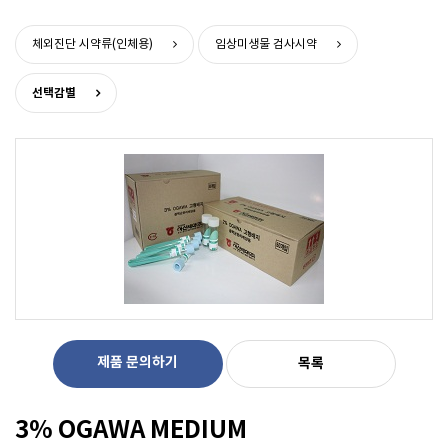
>
>
체외진단 시약류(인체용)
임상미생물 검사시약
선택감별
제품 문의하기
목록
3% OGAWA MEDIUM