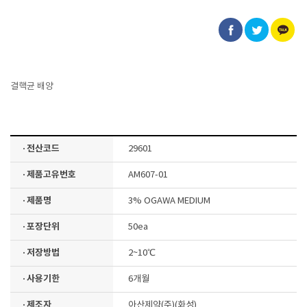
결핵균 배양
· 전산코드
29601
· 제품고유번호
AM607-01
· 제품명
3% OGAWA MEDIUM
· 포장단위
50ea
· 저장방법
2~10℃
· 사용기한
6개월
· 제조자
아산제약(주)(화성)