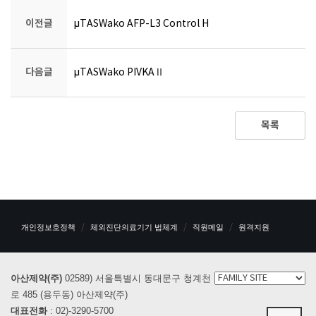
이전글
μTASWako AFP-L3 Control H
다음글
μTASWako PIVKAⅡ
목록
개인정보호정책
체외진단의료기기 법체계
직원메일
원격지원
아산제약(주)
02589) 서울특별시 동대문구 청계천
로 485 (용두동) 아산제약(주)
대표전화
: 02)-3290-5700