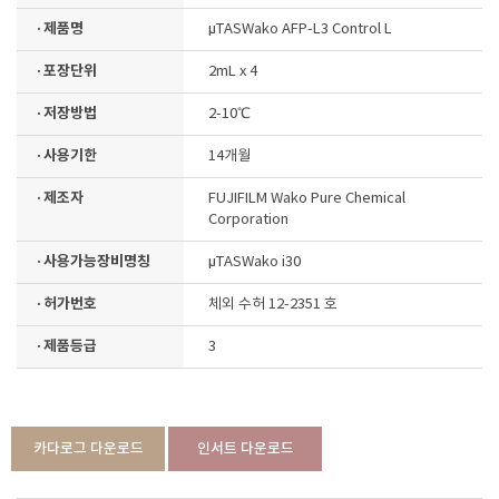
· 제품명
μTASWako AFP-L3 Control L
· 포장단위
2mL x 4
· 저장방법
2-10℃
· 사용기한
14개월
· 제조자
FUJIFILM Wako Pure Chemical
Corporation
· 사용가능장비명칭
μTASWako i30
· 허가번호
체외 수허 12-2351 호
· 제품등급
3
카다로그 다운로드
인서트 다운로드