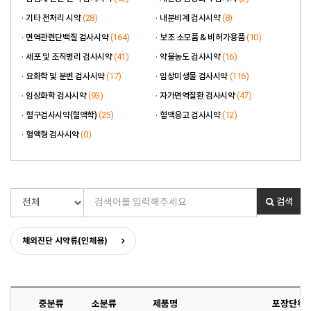
(28)
(8)
기타 전처리 시약
내분비계 검사시약
(164)
(10)
면역관련단백질 검사시약
보조 소모품 & 비허가용품
(41)
(16)
세포 및 조직병리 검사시약
약물농도 검사시약
(17)
(116)
요화학 및 분변 검사시약
임상미생물 검사시약
(93)
(47)
임상화학 검사시약
자가면역질환 검사시약
(25)
(12)
혈구검사시약(혈액학)
혈액응고 검사시약
(0)
혈액형 검사시약
검색
체외진단 시약류(인체용)
중분류
소분류
제품명
포장단위