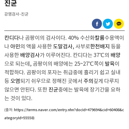
진균
감염검사-진균
칸디다
나 곰팡이의 검사이다. 40% 수산화
칼륨
수용액이
나
아민
의 액을 사용한
도말검사
, 사부로
한천배지
등을
사용한
배양검사
가 이루어진다. 칸디다는 37℃의
배양
으로 되는데, 곰팡이의 배양에는 25~27℃쪽이
발육
이
적합하다. 곰팡이의 포자는 취급중에 흘리기 쉽고 실내
등
오염
되기 쉬우므로 정해진 곳에서
주의
깊게 다루지
않으면 안된다. 또한
진균
중에는 발육에 장기간을 요하
는 것이 있다.
(출처:
https://terms.naver.com/entry.nhn?docId=479694&cid=60408&c
ategoryId=55558
)