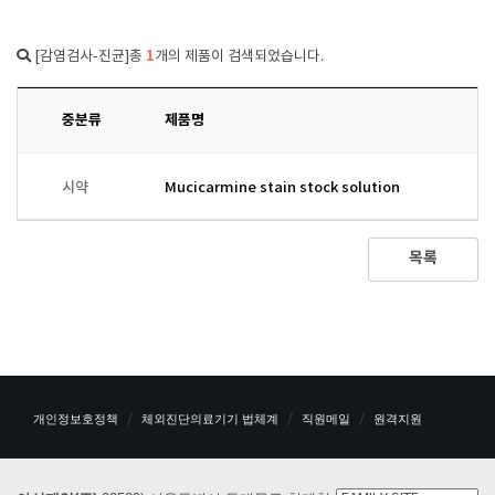
1
[감염검사-진균]총
개의 제품이 검색되었습니다.
중분류
제품명
시약
Mucicarmine stain stock solution
목록
개인정보호정책
체외진단의료기기 법체계
직원메일
원격지원