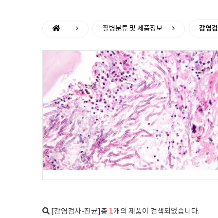
감염검
질병분류 및 제품정보
1
[감염검사-진균]총
개의 제품이 검색되었습니다.