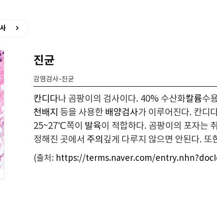
사
진균
감염검사-진균
칸디다
나 곰팡이의 검사이다. 40% 수산화
칼륨
수
천배지
등을 사용한
배양검사
가 이루어진다. 칸디
25~27℃쪽이
발육
이 적합하다. 곰팡이의 포자는 
정해진 곳에서
주의
깊게 다루지 않으면 안된다. 또
(출처:
https://terms.naver.com/entry.nhn?doc