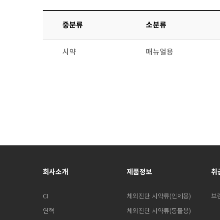
중분류
소분류
시약
매뉴얼용
회사소개
제품정보
취
CI
체외진단 시약류(인체용)
브
연혁
체외진단 시약류(동물용)