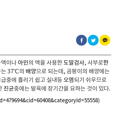
용액이나
아민
의 액을 사용한
도말검사
, 사부로
한
다는 37℃의
배양
으로 되는데, 곰팡이의 배양에는
취급중에 흘리기 쉽고 실내등
오염
되기 쉬우므로
한
진균
중에는 발육에 장기간을 요하는 것이 있다.
Id=479694&cid=60408&categoryId=55558
)