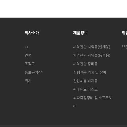
회사소개
제품정보
취
CI
체외진단 시약류(인체용)
브
연혁
체외진단 시약류(동물용)
조직도
체외진단 장비류
홍보동영상
실험실용 기기 및 장비
위치
산업체용 배지류
판매원료 리스트
뇌파측정장비 및 소프트웨
어