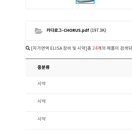
카다로그-CHORUS.pdf
(197.3K)
24
[자가면역 ELISA 장비 및 시약]총
개의 제품이 검색
중분류
시약
시약
시약