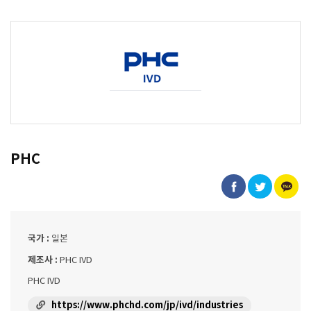
PHC
국가 :
일본
제조사 :
PHC IVD
PHC IVD
https://www.phchd.com/jp/ivd/industries